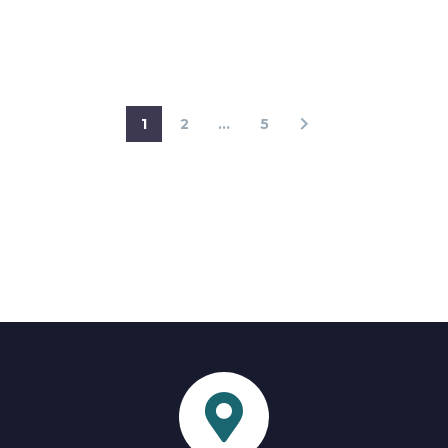
1
2
…
5